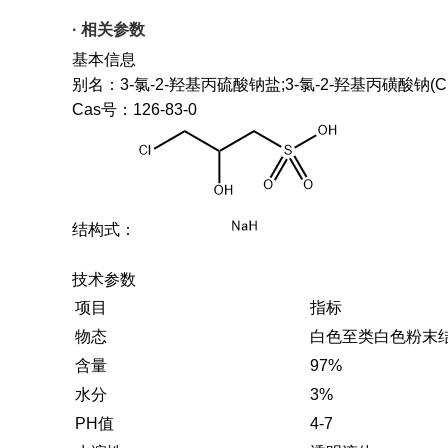
· 相关参数
基本信息
别名：3-氯-2-羟基丙硫酸钠盐;3-氯-2-羟基丙磺酸钠(CH
Cas号：126-83-0
结构式：
技术参数
项目
指标
物态
白色至类白色粉末
含量
97%
水分
3%
PH值
4-7