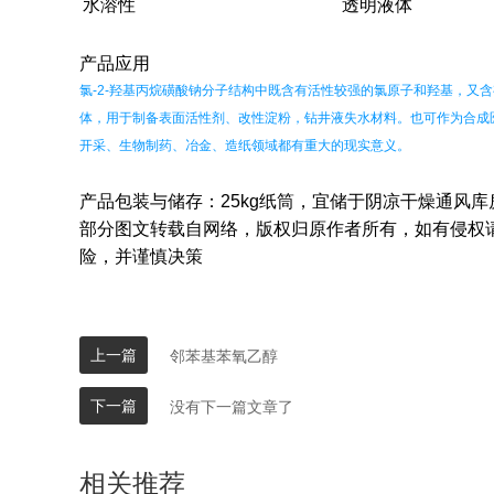
水溶性
透明液体
产品应用
氯-2-羟基丙烷磺酸钠分子结构中既含有活性较强的氯原子和羟基，又
体，用于制备表面活性剂、改性淀粉，钻井液失水材料。也可作为合成医
开采、生物制药、冶金、造纸领域都有重大的现实意义。
产品包装与储存：25kg纸筒，宜储于阴凉干燥通风
部分图文转载自网络，版权归原作者所有，如有侵权
险，并谨慎决策
上一篇
邻苯基苯氧乙醇
下一篇
没有下一篇文章了
相关推荐