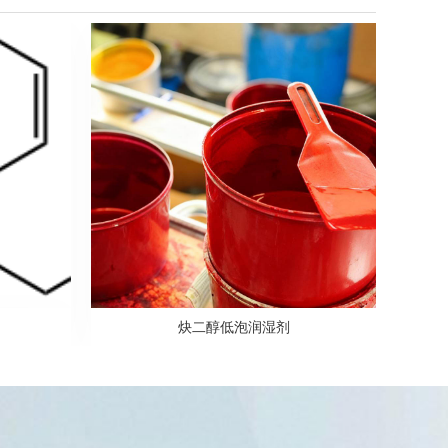
炔二醇低泡润湿剂