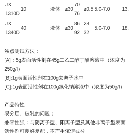
JX-
70-
10
液体
≤30
≤0.5
5.0-7.0
13.5
1310D
76
JX-
86-
28-
40
液体
≤30
5.0-7.0
18.0
1340D
92
32
浊点测试方法：
[A]：5g表面活性剂在45g二乙二醇丁醚溶液中（浓度为
250g/l）
[B]:1g表面活性剂在100g去离子水中
[C]:1g表面活性剂在100g氯化钠溶液中（浓度为50g/l）
产品特性
易分层、破乳的问题；
兼容性强：与阴离子型、阳离子型及其他非离子型表面
活性剂可良好复配，不产生沉淀或分