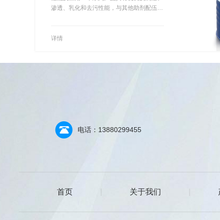
渗透、乳化和去污性能，与其他助剂配伍性
好，生物降解性好。广泛应用于日化、洗
涤、纺织、电镀、造纸、油漆和建筑等行
业。
详情
电话：13880299455
首页
|
关于我们
|