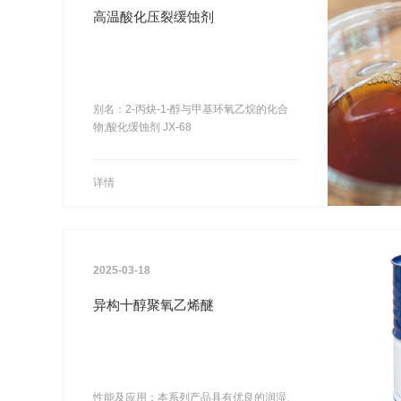
高温酸化压裂缓蚀剂
别名：2-丙炔-1-醇与甲基环氧乙烷的化合
物;酸化缓蚀剂 JX-68
详情
2025-03-18
异构十醇聚氧乙烯醚
性能及应用：本系列产品具有优良的润湿、