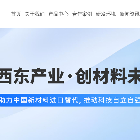
首页
关于我们
产品中心
合作案例
研发环境
新闻资讯