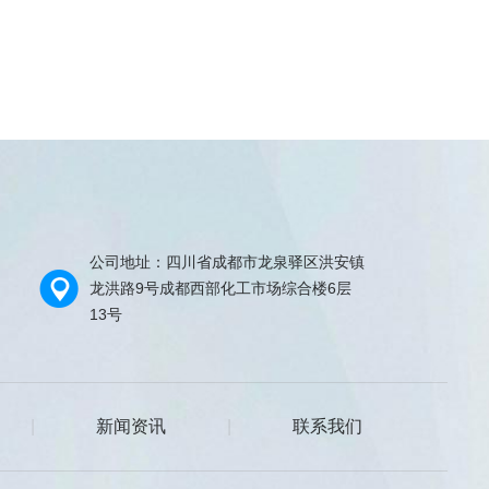
公司地址：四川省成都市龙泉驿区洪安镇
龙洪路9号成都西部化工市场综合楼6层
13号
|
新闻资讯
|
联系我们