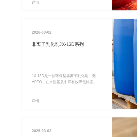
合物(VOC)含量。它与水基系统具有高度的
详情
相溶性，使用很方便。
2026-03-02
非离子乳化剂JX-13D系列
JX-13D是一款环保型非离子乳化剂，无
APEO，在水性基质中可有效降低静态、动
态表面张力，具有卓越的分散、乳化、润湿
能力。高加成数牌号能改善乳液的冻融稳定
性和化学稳定性，能为乳液配方提供优异的
详情
润湿性和展色性。
2026-03-02