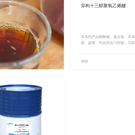
异构十三醇聚氧乙烯醚
本系列产品耐酸碱，凝点低，具有
湿、渗透、乳化和去污性能，与其
伍性好，生物降解性好。广泛应用
洗涤、纺织、电镀、造纸、油漆和
业。
详情