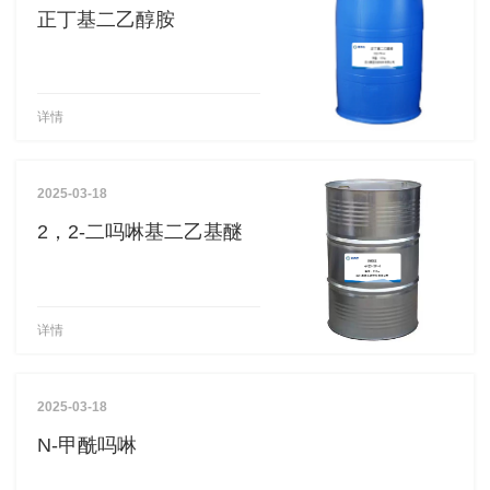
正丁基二乙醇胺
详情
2025-03-18
2，2-二吗啉基二乙基醚
详情
2025-03-18
N-甲酰吗啉