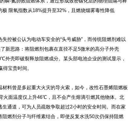
发的磷-氮协效阻燃体系，通过形成致密碳化层的物理阻隔与释
极 限氧指数从18%提升至32%，且燃烧烟雾毒性降低
失控被公认为电动车安全的“头号威胁”，而传统阻燃剂难以
供了新思路：将阻燃剂包裹在直径不足5微米的高分子外壳
0℃外壳即破裂释放阻燃成分。某头部电池企业的测试显示，
赢得宝贵时间。
温材料曾是多起重大火灾的导火索，如今，改性石墨烯阻燃板
，背火面温度仅上升46℃，且不会产生熔滴引燃其他物体。北
逃生通道，可为人员疏散争取超过2小时的安全时间。而在家
将阻燃剂分子与纤维素结合，即使反复水洗50次仍保持阻燃