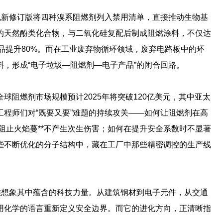
规新修订版将四种溴系阻燃剂列入禁用清单，直接推动生物基
的天然酚类化合物，与二氧化硅复配后制成阻燃涂料，不仅达
基产品提升80%。而在工业废弃物循环领域，废弃电路板中的环
，形成“电子垃圾—阻燃剂—电子产品”的闭合回路。
球阻燃剂市场规模预计2025年将突破120亿美元，其中亚太
工程师们对“既要又要”难题的持续攻关——如何让阻燃剂在高
在阻止火焰蔓**不产生次生伤害；如何在提升安全系数时不显著
些不断优化的分子结构中，藏在工厂中那些精密调控的生产线
难想象其中蕴含的科技力量。从建筑钢材到电子元件，从交通
用化学的语言重新定义安全边界。而它的进化方向，正清晰指